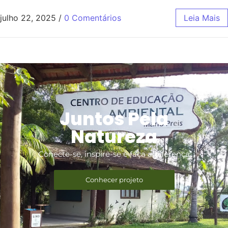
julho 22, 2025
/
0 Comentários
Leia Mais
Juntos Pela
Natureza
Conecte-se, inspire-se e faça a diferença
Conhecer projeto