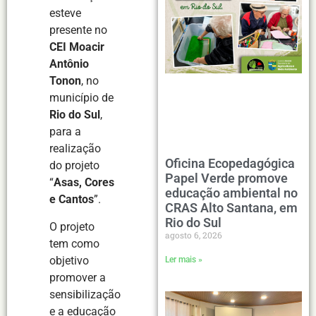
esteve
presente no
CEI Moacir
Antônio
Tonon
, no
município de
Rio do Sul
,
para a
realização
Oficina Ecopedagógica
do projeto
Papel Verde promove
“
Asas, Cores
educação ambiental no
e Cantos
”.
CRAS Alto Santana, em
Rio do Sul
O projeto
agosto 6, 2026
tem como
objetivo
Ler mais »
promover a
sensibilização
e a educação