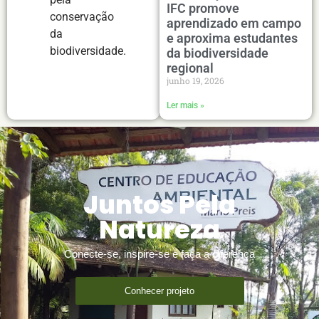
IFC promove
conservação
aprendizado em campo
da
e aproxima estudantes
biodiversidade.
da biodiversidade
regional
junho 19, 2026
Ler mais »
Juntos Pela
Natureza
Conecte-se, inspire-se e faça a diferença
Conhecer projeto