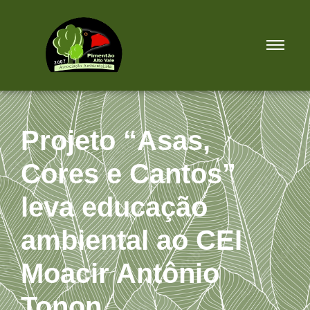
Projeto “Asas,
Cores e Cantos”
leva educação
ambiental ao CEI
Moacir Antônio
Tonon