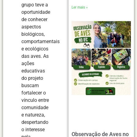
grupo teve a
Ler mais »
oportunidade
de conhecer
aspectos
biológicos,
comportamentais
e ecológicos
das aves. As
ações
educativas
do projeto
buscam
fortalecer o
vínculo entre
comunidade
e natureza,
despertando
o interesse
Observação de Aves no
pela